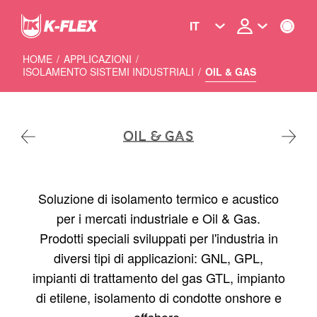
Skip
to
IT
main
content
HOME
/
APPLICAZIONI
/
ISOLAMENTO SISTEMI INDUSTRIALI
/
OIL & GAS
OIL & GAS
Soluzione di isolamento termico e acustico
per i mercati industriale e Oil & Gas.
Prodotti speciali sviluppati per l'industria in
diversi tipi di applicazioni: GNL, GPL,
impianti di trattamento del gas GTL, impianto
di etilene, isolamento di condotte onshore e