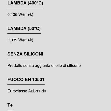
LAMBDA (400°C)
0,135 W/(m●k)
LAMBDA (50°C)
0,039 W/(m●k)
SENZA SILICONI
Prodotto senza aggiunta di olio di silicone
FUOCO EN 13501
Euroclasse A2L-s1-d0
T+