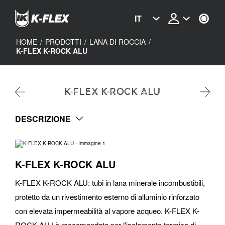
Skip
to
IT
main
content
HOME
/
PRODOTTI
/
LANA DI ROCCIA
/
K-FLEX K-ROCK ALU
K-FLEX K-ROCK ALU
DESCRIZIONE
K-FLEX K-ROCK ALU
K-FLEX K-ROCK ALU: tubi in lana minerale incombustibili,
protetto da un rivestimento esterno di alluminio rinforzato
con elevata impermeabilità al vapore acqueo. K-FLEX K-
ROCK ALU è raccomandato per l'isolamento termico di