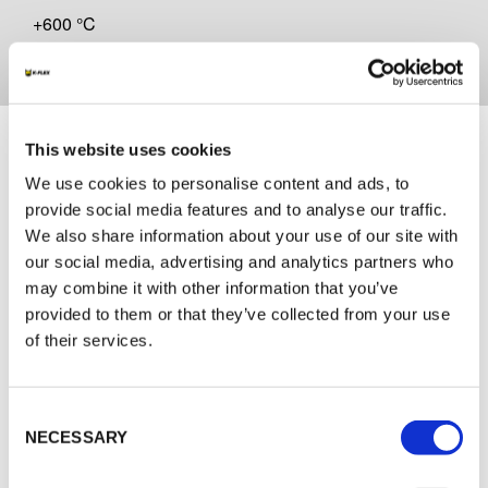
+600 °C
Documenti
This website uses cookies
We use cookies to personalise content and ads, to
DOCUMENTAZIONE TECNICA
provide social media features and to analyse our traffic.
We also share information about your use of our site with
ITA_DOP K-FLEX K-ROCK ALU - 20-120mm thk
our social media, advertising and analytics partners who
pipe 11160705201-008S
may combine it with other information that you’ve
provided to them or that they’ve collected from your use
of their services.
MARKETING
K-FLEX CATALOGO GENERALE
Consent
K-FLEX K-ROCK
NECESSARY
Selection
K-FLEX MANUALE D’INSTALLAZIONE