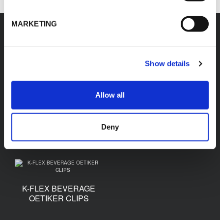
MARKETING
Accessori
Show details
Allow all
K-FLEX BEVERAGE
K-FLEX BEVERAGE
TAGLIERINI PER TUBI
BARBFIT BARBED
Deny
E PYTHON
FITTINGS
K-FLEX BEVERAGE
OETIKER CLIPS