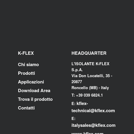
K-FLEX
HEADQUARTER
L'ISOLANTE K-FLEX
Chi siamo
S.p.A.
Prodotti
Via Don Locatelli, 35 -
Applicazioni
20877
Roncello (MB) - Italy
Download Area
T: +39 039 6824.1
Trova il prodotto
kflex-
E:
Contatti
technical
@kflex.com
E:
i
talysales
@kflex.com
www.kflex.com