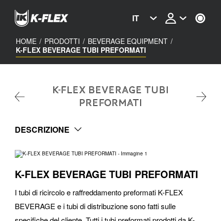
Skip
to
IT
main
content
HOME
/
PRODOTTI
/
BEVERAGE EQUIPMENT
/
K-FLEX BEVERAGE TUBI PREFORMATI
K-FLEX BEVERAGE TUBI
PREFORMATI
DESCRIZIONE
K-FLEX BEVERAGE TUBI PREFORMATI
I tubi di ricircolo e raffreddamento preformati K-FLEX
BEVERAGE e i tubi di distribuzione sono fatti sulle
specifiche del cliente. Tutti i tubi preformati prodotti da K-