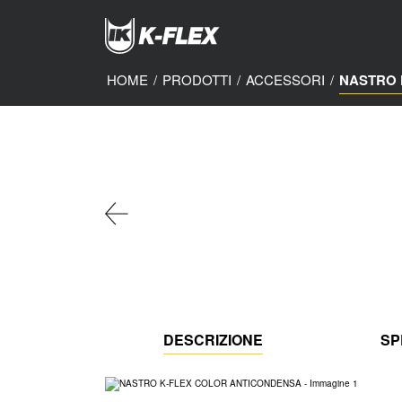
Skip
to
main
content
HOME
/
PRODOTTI
/
ACCESSORI
/
NASTRO 
DESCRIZIONE
SP