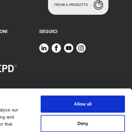
TROVA IL PRODOTTO
ONI
SEGUICI
Allow all
alyse our
ing and
Deny
r that