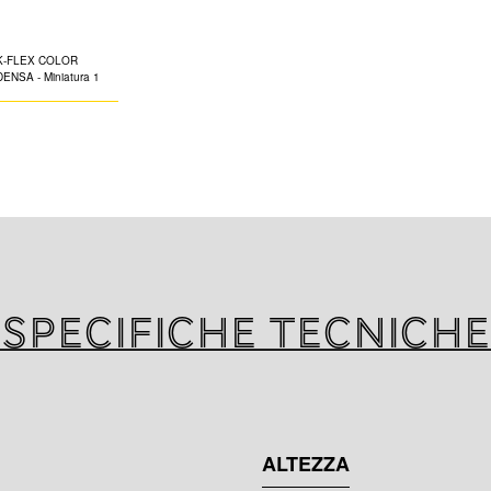
ANTICONDE
Elastomerico espa
altamente flessibi
vernice acrilica di
Specifiche tecniche
ALTEZZA