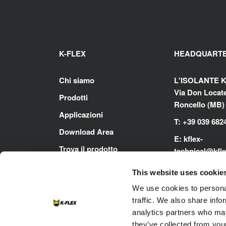
K-FLEX
HEADQUART
Chi siamo
L'ISOLANTE K
Via Don Locatel
Prodotti
Roncello (MB) -
Applicazioni
T: +39 039 682
Download Area
E:
kflex-
Trova il prodotto
technical
@kfl
Contatti
E:
i
talysales
@k
This website uses cookie
www.kflex.co
We use cookies to personal
traffic. We also share info
analytics partners who may
they’ve collected from your