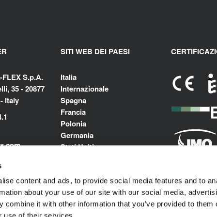
ER
SITI WEB DEI PAESI
CERTIFICAZI
-FLEX S.p.A.
Italia
li, 35 - 20877
Internazionale
 Italy
Spagna
Francia
4.1
Polonia
Germania
ex.com
Stati Uniti
Messico
flex.com
s
India
m
ise content and ads, to provide social media features and to an
Medio Oriente e Nord Africa
rmation about your use of our site with our social media, advertis
 combine it with other information that you’ve provided to them o
 use of their services.