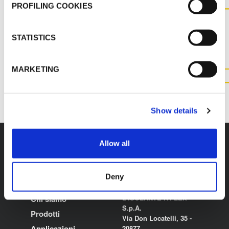
PROFILING COOKIES
CONTATTACI PER MAGGIOR
INFORMAZIONI SUL
STATISTICS
PRODOTTO
MARKETING
CONTATTACI
Show details
Allow all
Deny
K-FLEX
HEADQUARTER
L'ISOLANTE K-FLEX
Chi siamo
S.p.A.
Prodotti
Via Don Locatelli, 35 -
Applicazioni
20877