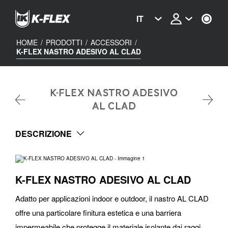
Skip
to
IT
main
content
HOME
/
PRODOTTI
/
ACCESSORI
/
K-FLEX NASTRO ADESIVO AL CLAD
K-FLEX NASTRO ADESIVO
AL CLAD
DESCRIZIONE
K-FLEX NASTRO ADESIVO AL CLAD
Adatto per applicazioni indoor e outdoor, il nastro AL CLAD
offre una particolare finitura estetica e una barriera
impermeabile che protegge il materiale isolante dai raggi