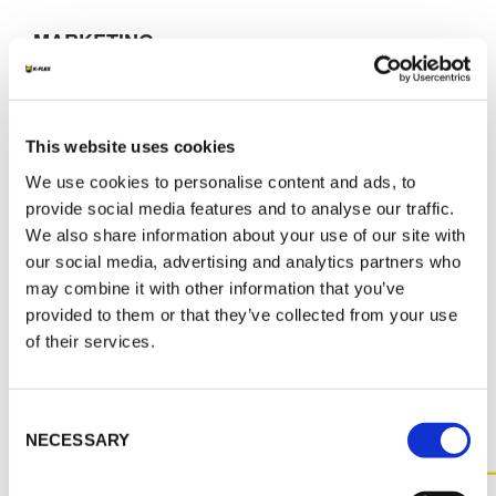
MARKETING
K-FLEX CATALOGO GENERALE
K-FLEX AL CLAD SYSTEM
This website uses cookies
K-FLEX NASTRI
We use cookies to personalise content and ads, to
K-FLEX AL CLAD MANUALE
D'INSTALLAZIONE
provide social media features and to analyse our traffic.
We also share information about your use of our site with
K-FLEX LISTINO PREZZI - MARZO 2022
our social media, advertising and analytics partners who
may combine it with other information that you’ve
provided to them or that they’ve collected from your use
of their services.
ALTRI DOCUMENTI
Consent
NECESSARY
Selection