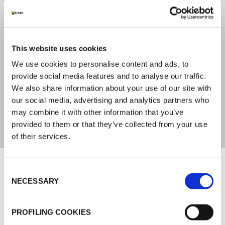
STOCCAGGIO
6 mesi
This website uses cookies
We use cookies to personalise content and ads, to
CONTENUTO DI VOC (COMPOSTI ORGANICI
provide social media features and to analyse our traffic.
VOLATILI)
We also share information about your use of our site with
our social media, advertising and analytics partners who
< 250 g/l (SCAQMD rule 1168)
may combine it with other information that you’ve
provided to them or that they’ve collected from your use
of their services.
Documenti
Consent
NECESSARY
Selection
MARKETING
K-FLEX K-ZERO
PROFILING COOKIES