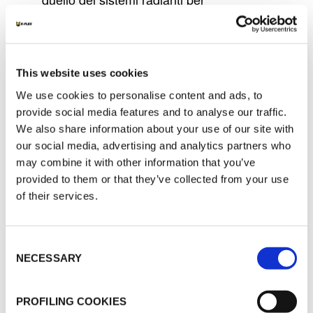
riscaldamento e raffrescamento. Questi
impianti funzionano in modo continuo e
richiedono tubazioni in grado di resistere
This website uses cookies
a ripetuti cicli termici senza alterare la
propria forma. La struttura multistrato
We use cookies to personalise content and ads, to
provide social media features and to analyse our traffic.
aiuta a controllare la dilatazione termica
We also share information about your use of our site with
e garantisce una posa stabile all’interno
our social media, advertising and analytics partners who
di pavimenti, pareti o soffitti. Questa
may combine it with other information that you’ve
stabilità favorisce una distribuzione
provided to them or that they’ve collected from your use
uniforme del calore, la durabilità del
of their services.
sistema e un comfort indoor costante nel
tempo.
Consent
Oltre a queste applicazioni principali, i
NECESSARY
Selection
tubi multistrato trovano impiego anche in
impianti commerciali, pubblici e
PROFILING COOKIES