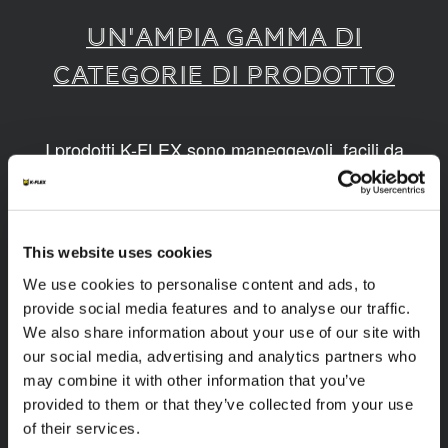
UN'AMPIA GAMMA DI
CATEGORIE DI PRODOTTO
I prodotti K-FLEX sono maneggevoli, facili da
montare, disponibili in diverse dimensioni e
realizzati grazie a tecnologie innovative e
sostenibili.
This website uses cookies
1
/
10
We use cookies to personalise content and ads, to
provide social media features and to analyse our traffic.
We also share information about your use of our site with
our social media, advertising and analytics partners who
may combine it with other information that you’ve
provided to them or that they’ve collected from your use
of their services.