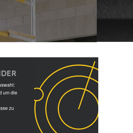
NDER
uswahl:
d um die
isse zu