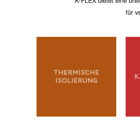
K-FLEX bietet eine brei
für 
THERMISCHE
K
ISOLIERUNG