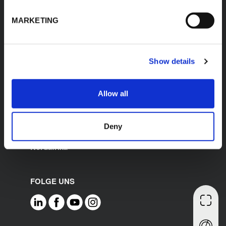
LÄNDER-WEBSITES
ZERTIFIZIERUNGEN
MARKETING
Deutschland
International
Italien
Spanien
Show details
Frankreich
Polen
Allow all
Vereinigte Staaten
Mexiko
Indien
Deny
Naher Osten und
Nordafrika
FOLGE UNS