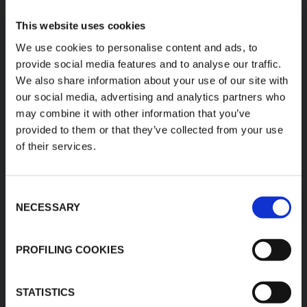
K-FLEX
ZWEIGSTELLE
This website uses cookies
L’ISOLANTE K-FLEX
Über uns
We use cookies to personalise content and ads, to
GmbH
Produkte
provide social media features and to analyse our traffic.
Birkenstraße 6/1 D-
We also share information about your use of our site with
Anwendungen
88285 Bodnegg-
our social media, advertising and analytics partners who
Rotheidlen
Download-Bereich
may combine it with other information that you’ve
Logistikzentrum
Produkt-Finder
Leipzig-Halle
provided to them or that they’ve collected from your use
Wegastraße 8b D-06116
Kontakte
of their services.
Halle (Saale)
Karriere
T: +49 7520 20593-0
F: +49 7520 20593-28
Consent
sales-
E:
NECESSARY
Selection
dach@kflex.com
www.kflex.com
PROFILING COOKIES
STATISTICS