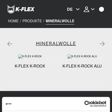
Skip
to
DE
main
content
HOME
/
PRODUKTE
/
MINERALWOLLE
MINERALWOLLE
Technische Spezifikationen - K-FLEX K-ROCK
Technisch
K-FLEX K-ROCK
K-FLEX K-ROCK ALU