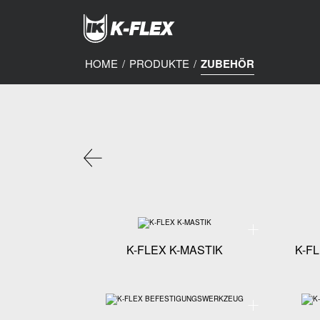
Skip
to
main
content
HOME
/
PRODUKTE
/
ZUBEHÖR
Technische Spezifi
K-FLEX K-MASTIK
K-F
Technische Spezi