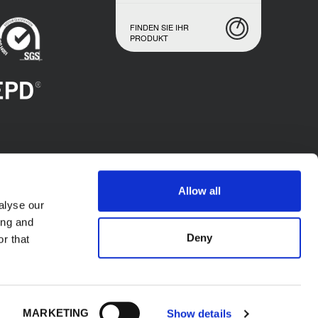
FINDEN SIE IHR
PRODUKT
Allow all
alyse our
ing and
Deny
r that
X S.p.A. - P.l. IT02423640966. Alle Rechte
MARKETING
Show details