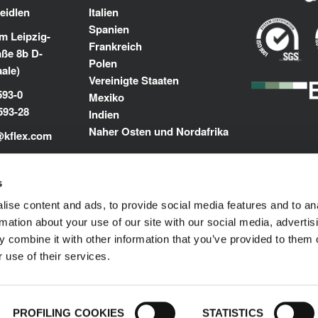
eidlen
Italien
Spanien
m Leipzig-
Frankreich
aße 8b D-
Polen
aale)
Vereinigte Staaten
593-0
Mexiko
593-28
Indien
Naher Osten und Nordafrika
@kflex.com
m
s
ise content and ads, to provide social media features and to an
rmation about your use of our site with our social media, advertis
 combine it with other information that you’ve provided to them o
 use of their services.
enschutz-Bestimmungen
© 1989-2025 L'ISOLANTE K-FLE
vorbehalten.
PROFILING COOKIES
STATISTICS