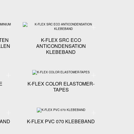
Technische Spezifikationen - K-FLEX ENDMANSCHETTEN AUS ALUMINIUM AUF ROLLE
Technische Spezifikation
TEN
K-FLEX SRC ECO
LLEN
ANTICONDENSATION
KLEBEBAND
Technische Spezifikationen - K-FLEX AL CLAD FOLIE
Technische Spezifikation
E
K-FLEX COLOR ELASTOMER-
TAPES
Technische Spezifikationen - K-FLEX AL CLAD KLEBEBAND
Technische Spezifikatione
BAND
K-FLEX PVC 070 KLEBEBAND