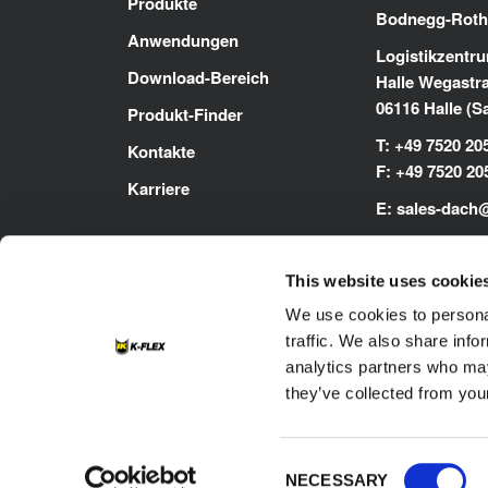
Produkte
Bodnegg-Roth
Anwendungen
Logistikzentru
Download-Bereich
Halle Wegastr
06116 Halle (S
Produkt-Finder
T: +49 7520 20
Kontakte
F: +49 7520 20
Karriere
E:
sales-dach
www.kflex.co
This website uses cookie
We use cookies to personal
traffic. We also share info
analytics partners who may
they’ve collected from your
Footer
Kontakte
Cookie-Richtlinie
Dat
Impressum
Consent
NECESSARY