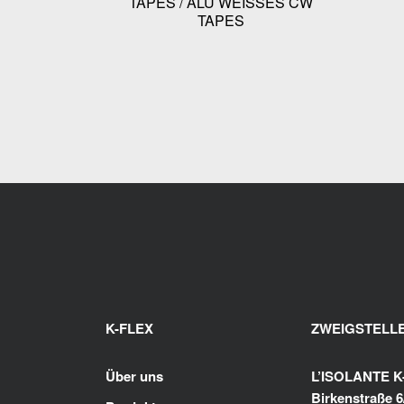
TAPES / ALU WEISSES CW
TAPES
K-FLEX
ZWEIGSTELL
Über uns
L’ISOLANTE 
Birkenstraße 6