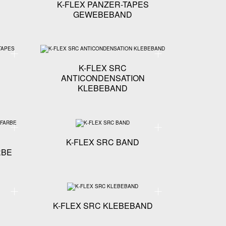
K-FLEX PANZER-TAPES
GEWEBEBAND
Technische Spezifikationen - K-FLEX ST EXTREME ELASTOMER-TAPES
Technische Spezifikation
E
K-FLEX SRC
ANTICONDENSATION
KLEBEBAND
OVAL-SCHELLE
Technische Spezifikationen - K-FLEX K-FINISH SCHUTZANSTRICH-FARBE
Technische Spezifikationen
K-FLEX SRC BAND
RBE
tionelles Wellrohr-Anschluss-System
Technische Spezifikationen - K-FLEX COLOR LACK
Technische Spezifikatione
K-FLEX SRC KLEBEBAND