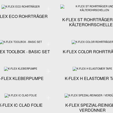
ikationen - K-FLEX TOOLBOX - MEDIUM SET
Technische Spezifikationen - K-FLEX ECO ROHRTRÄ
FLEX ECO ROHRTRÄGER
K-FLEX ST ROHRTRÄGER
KÄLTEROHRSCHELL
kationen - K-FLEX BUTYL-TAPES
Technische Spezifikationen - K-FLEX TOOLBOX - BAS
LEX TOOLBOX - BASIC SET
K-FLEX COLOR ROHRTR
ikationen - K-FLEX IN CLAD KLEBEBAND
Technische Spezifikationen - K-FLEX KLEBERPUMPE
K-FLEX KLEBERPUMPE
K-FLEX H ELASTOMER T
fikationen - K-FLEX ALU ALU SCHWARZ CW TAPES / ALU WEISSES CW TAPES
Technische Spezifikationen - K-FLEX IC CLAD FOLIE
K-FLEX IC CLAD FOLIE
K-FLEX SPEZIAL-REINIG
VERDÜNNER