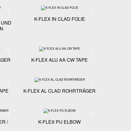
GER
Technische Spezifikationen - K-FLEX ST ROHRTRÄGER UND KÄLTEROHRSCHELLEN
Technische Spezifikationen
K-FLEX IN CLAD FOLIE
 UND
EN
IC SET
Technische Spezifikationen - K-FLEX COLOR ROHRTRÄGER
Technische Spezifikatione
ÄGER
K-FLEX ALU AA CW TAPE
Technische Spezifikationen - K-FLEX H ELASTOMER TAPE
Technische Spezifikation
APE
K-FLEX AL CLAD ROHRTRÄGER
Technische Spezifikationen - K-FLEX SPEZIAL-REINIGER / VERDÜNNER
Technische Spezifikatione
ER /
K-FLEX PU ELBOW