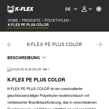
Skip
to
DE
main
content
HOME
/
PRODUKTE
/
POLYETHYLEN
/
K-FLEX PE PLUS COLOR
K-FLEX PE PLUS COLOR
BESCHREIBUNG
K-FLEX PE PLUS COLOR
K-FLEX PE PLUS COLOR ist ein coextrudierter
geschlossenzelliger Polyethylen-Isolierschlauch mit
verbesserter Brandklassifizierung, das in verschiedenen
Durchmessern und Stärken erhältlich ist und speziell für