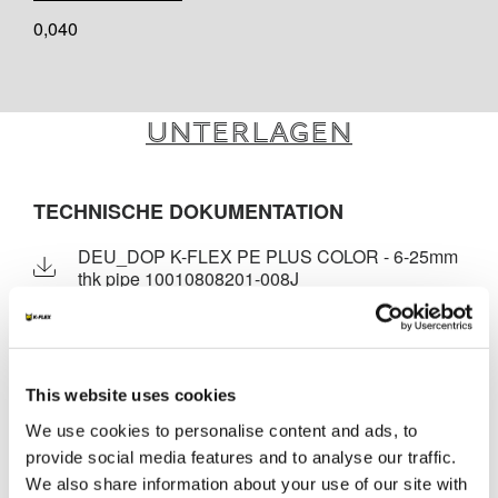
0,040
Unterlagen
TECHNISCHE DOKUMENTATION
DEU_DOP K-FLEX PE PLUS COLOR - 6-25mm
thk pipe 10010808201-008J
DEU_DOP K-FLEX PE PLUS COLOR - 26-
30mm thk pipe 10260808201-0091
This website uses cookies
MARKETING
We use cookies to personalise content and ads, to
K-FLEX KATALOG + PREISLISTE
provide social media features and to analyse our traffic.
We also share information about your use of our site with
K-FLEX PE