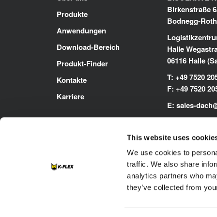
Birkenstraße 6
Produkte
Bodnegg-Roth
Anwendungen
Logistikzentru
Download-Bereich
Halle Wegastr
06116 Halle (S
Produkt-Finder
T: +49 7520 20
Kontakte
F: +49 7520 20
Karriere
E:
sales-dach
www.kflex.co
This website uses cookie
We use cookies to personal
traffic. We also share info
analytics partners who may
they’ve collected from your
Footer
Kontakte
Cookie-Richtlinie
Dat
Impressum