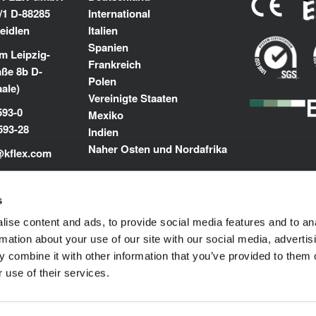
/1 D-88285
International
eidlen
Italien
Spanien
m Leipzig-
Frankreich
aße 8b D-
Polen
aale)
Vereinigte Staaten
593-0
Mexiko
593-28
Indien
Naher Osten und Nordafrika
@kflex.com
m
s
ise content and ads, to provide social media features and to an
rmation about your use of our site with our social media, advertis
 combine it with other information that you’ve provided to them o
 use of their services.
enschutz-Bestimmungen
© 1989-2025 L'ISOLANTE K-FLE
vorbehalten.