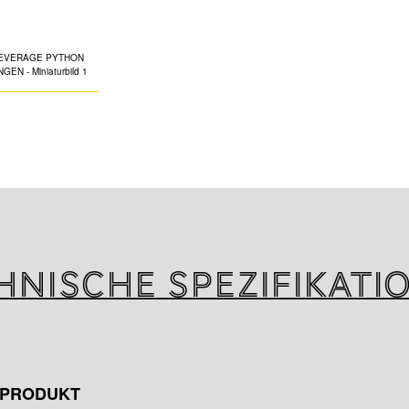
HALTERUNG
In verschiedenen 
- Einstellbare P
Durchmesser
- Aus recyceltem 
vollständig recyc
- Praktisch und ei
hnische Spezifikati
M PRODUKT