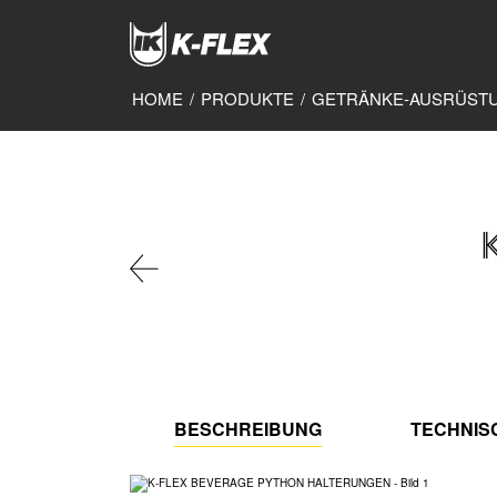
Skip
to
main
content
HOME
/
PRODUKTE
/
GETRÄNKE-AUSRÜST
BESCHREIBUNG
TECHNIS