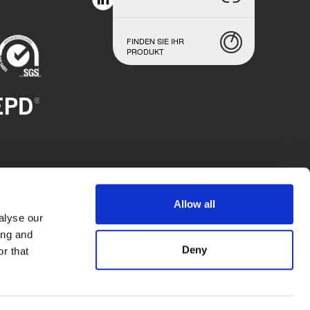
FINDEN SIE IHR
PRODUKT
Allow all
alyse our
ing and
Deny
r that
X S.p.A. - P.l. IT02423640966. Alle Rechte