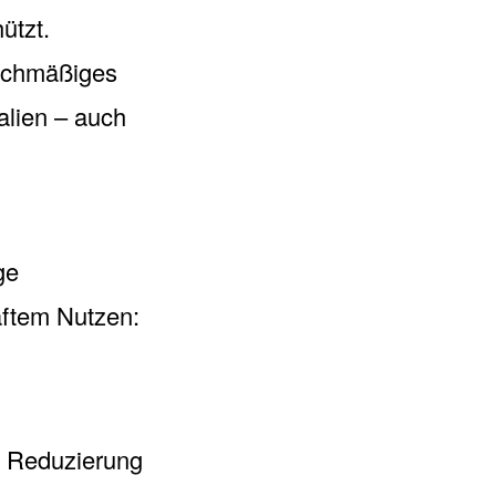
ützt.
ichmäßiges
alien – auch
ge
aftem Nutzen:
e Reduzierung