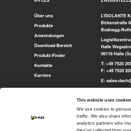
K-FLEX
ZWEIGSTELL
Über uns
L’ISOLANTE 
Birkenstraße 6
Produkte
Bodnegg-Roth
Anwendungen
Logistikzentru
Download-Bereich
Halle Wegastr
06116 Halle (S
Produkt-Finder
T: +49 7520 20
Kontakte
F: +49 7520 20
Karriere
E:
sales-dach
www.kflex.co
This website uses cookie
We use cookies to personal
traffic. We also share info
analytics partners who may
they’ve collected from your