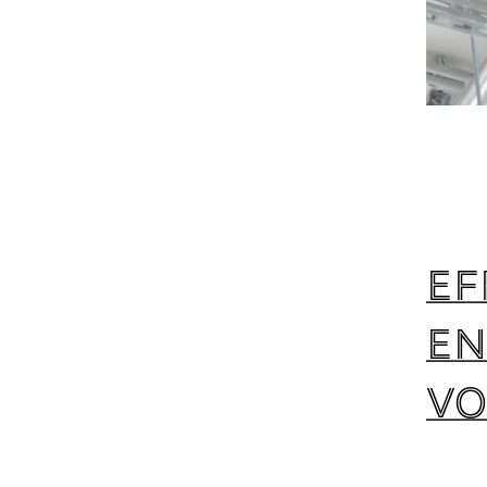
Ef
en
vo