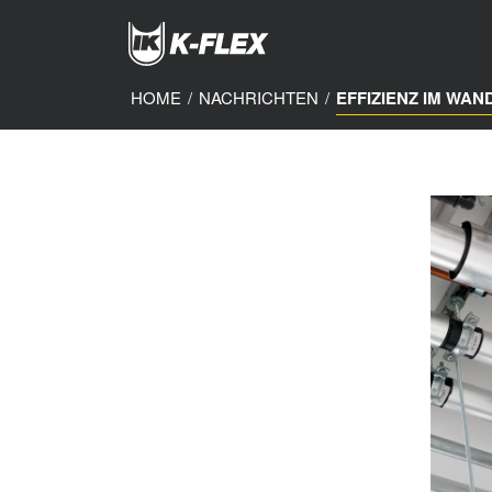
Skip
to
main
content
HOME
/
NACHRICHTEN
/
EFFIZIENZ IM WAN