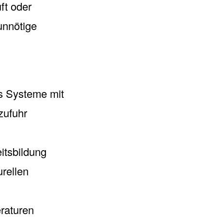
uft oder
unnötige
s Systeme mit
zufuhr
itsbildung
rellen
raturen