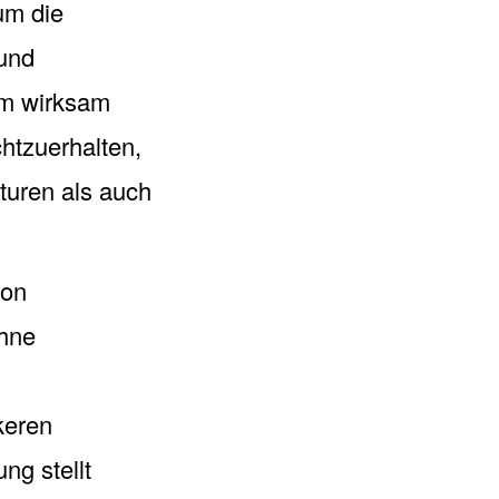
um die
 und
om wirksam
chtzuerhalten,
turen als auch
von
Ohne
keren
ng stellt