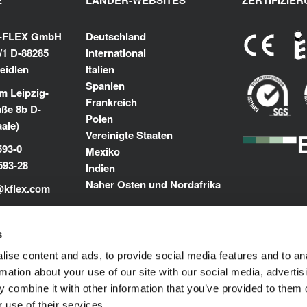
E
LÄNDER-WEBSITES
ZERTIFIZIE
K-FLEX GmbH
Deutschland
/1 D-88285
International
eidlen
Italien
Spanien
m Leipzig-
Frankreich
aße 8b D-
Polen
aale)
Vereinigte Staaten
593-0
Mexiko
593-28
Indien
Naher Osten und Nordafrika
@kflex.com
m
s
ise content and ads, to provide social media features and to an
rmation about your use of our site with our social media, advertis
 combine it with other information that you’ve provided to them o
 use of their services.