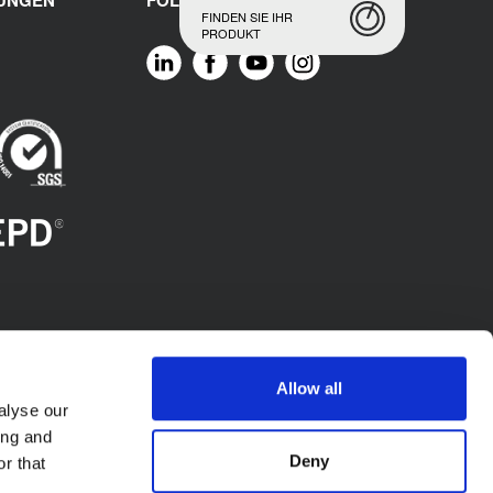
RUNGEN
FOLGE UNS
FINDEN SIE IHR
PRODUKT
Allow all
alyse our
ing and
Deny
r that