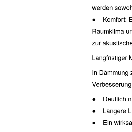
werden sowohl
● Komfort: E
Raumklima und
zur akustische
Langfristiger
In Dämmung zu
Verbesserung 
● Deutlich ni
● Längere Le
● Ein wirksam