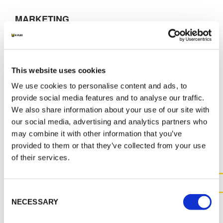
MARKETING
K-FLEX KATALOG + PREISLISTE
K-FEX COLOR SYSTEM
K-FLEX ACCESSORIES
This website uses cookies
We use cookies to personalise content and ads, to
provide social media features and to analyse our traffic.
We also share information about your use of our site with
our social media, advertising and analytics partners who
SONSTIGE UNTERLAGEN
may combine it with other information that you’ve
provided to them or that they’ve collected from your use
of their services.
Consent
KONTAKTIEREN SIE UNS FÜR
NECESSARY
Selection
WEITERE INFORMATIONEN