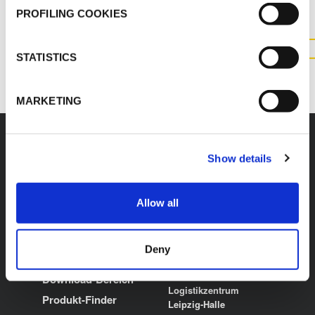
ZU DIESEM PRODUKT
PROFILING COOKIES
KONTAKT
STATISTICS
MARKETING
Show details
K-FLEX
ZWEIGSTELLE
Allow all
L’ISOLANTE K-FLEX
Über uns
GmbH
Produkte
Birkenstraße 6/1 D-
Deny
Anwendungen
88285 Bodnegg-
Rotheidlen
Download-Bereich
Logistikzentrum
Produkt-Finder
Leipzig-Halle