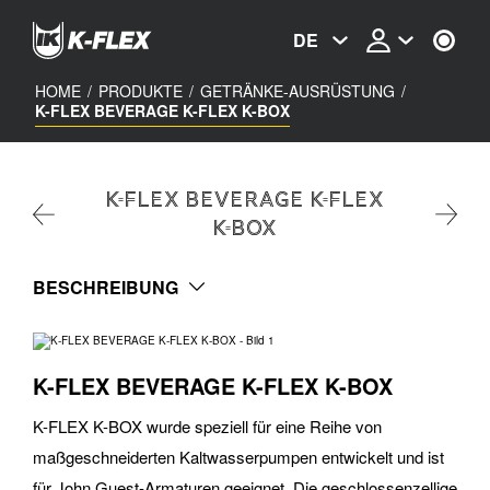
Skip
to
DE
main
content
HOME
/
PRODUKTE
/
GETRÄNKE-AUSRÜSTUNG
/
K-FLEX BEVERAGE K-FLEX K-BOX
K-FLEX BEVERAGE K-FLEX
K-BOX
BESCHREIBUNG
K-FLEX BEVERAGE K-FLEX K-BOX
K-FLEX K-BOX wurde speziell für eine Reihe von
maßgeschneiderten Kaltwasserpumpen entwickelt und ist
für John Guest-Armaturen geeignet. Die geschlossenzellige