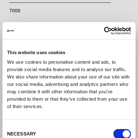
7000
SCHIMMEL- UND PILZBESTÄNDIGKEIT
gut (frei von Triclosan)
This website uses cookies
LAGERUNG
We use cookies to personalise content and ads, to
provide social media features and to analyse our traffic.
Bei +10°C bis +30°C
We also share information about your use of our site with
our social media, advertising and analytics partners who
TEMPERATURBEREICH
may combine it with other information that you’ve
provided to them or that they’ve collected from your use
K-BOX D: von 0°C bis +85°C K-BOX: von -45°C bis
of their services.
+85°C
Consent
ANWENDUNGSBEREICH
NECESSARY
Selection