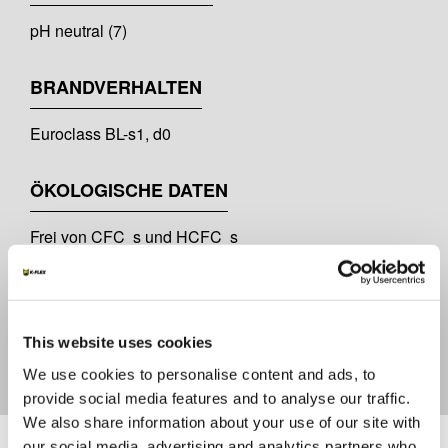
pH neutral (7)
BRANDVERHALTEN
Euroclass BL-s1, d0
ÖKOLOGISCHE DATEN
Frei von CFC s und HCFC s
TEMPERATURBEREICH
+100°C
This website uses cookies
We use cookies to personalise content and ads, to
provide social media features and to analyse our traffic.
We also share information about your use of our site with
Unterlagen
our social media, advertising and analytics partners who