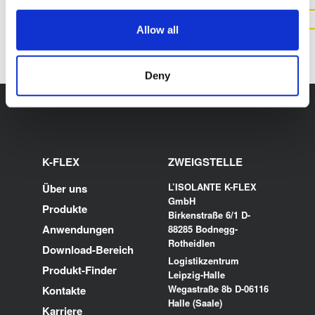
KONTAKT
Allow all
Deny
K-FLEX
ZWEIGSTELLE
L’ISOLANTE K-FLEX
Über uns
GmbH
Produkte
Birkenstraße 6/1 D-
Anwendungen
88285 Bodnegg-
Rotheidlen
Download-Bereich
Logistikzentrum
Produkt-Finder
Leipzig-Halle
Wegastraße 8b D-06116
Kontakte
Halle (Saale)
Karriere