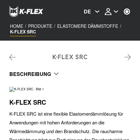
Skip
to
DE
main
content
HOME
/
PRODUKTE
/
ELASTOMERE DÄMMSTOFFE
/
K-FLEX SRC
K-FLEX SRC
BESCHREIBUNG
K-FLEX SRC
K-FLEX SRC ist eine flexible Elastomerdämmlösung für
Anwendungen mit hohen Anforderungen an die
Wärmedämmung und den Brandschutz. Die raucharme
Beschichtung trägt zur Reduzierung der Rauchentwicklung