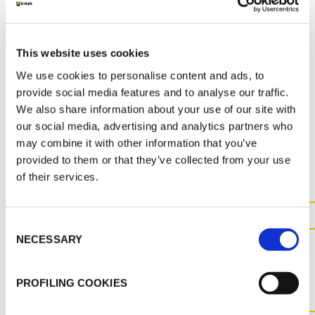
MSDS
K-FLEX SRC_SS_DEU_72962.pdf
This website uses cookies
We use cookies to personalise content and ads, to
provide social media features and to analyse our traffic.
We also share information about your use of our site with
our social media, advertising and analytics partners who
SONSTIGE UNTERLAGEN
may combine it with other information that you’ve
provided to them or that they’ve collected from your use
of their services.
Consent
KONTAKTIEREN SIE UNS FÜR
NECESSARY
Selection
WEITERE INFORMATIONEN
ZU DIESEM PRODUKT
PROFILING COOKIES