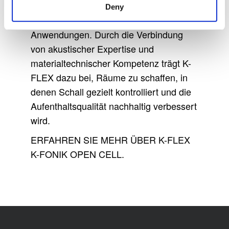
Optimierung der Schallabsorption in
Deny
Bau-, HLK-/Kälte-, Industrie- und OEM-
Anwendungen. Durch die Verbindung
von akustischer Expertise und
materialtechnischer Kompetenz trägt K-
FLEX dazu bei, Räume zu schaffen, in
denen Schall gezielt kontrolliert und die
Aufenthaltsqualität nachhaltig verbessert
wird.
ERFAHREN SIE MEHR ÜBER K-FLEX
K-FONIK OPEN CELL.