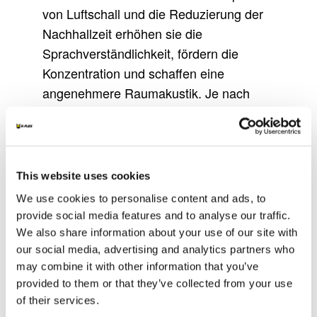
von Luftschall und die Reduzierung der
Nachhallzeit erhöhen sie die
Sprachverständlichkeit, fördern die
Konzentration und schaffen eine
angenehmere Raumakustik. Je nach
Materialstärke können hohe
Schallabsorptionsgrade erreicht werden,
wodurch eine effektive Kontrolle über
einen weiten Frequenzbereich hinweg
This website uses cookies
gewährleistet ist.
We use cookies to personalise content and ads, to
provide social media features and to analyse our traffic.
Auch in HLK-/Kälteanlagen,
We also share information about your use of our site with
Rohrleitungen, Technikräumen und
our social media, advertising and analytics partners who
geschützten Bereichen für mechanische
may combine it with other information that you’ve
Anlagen kommt K-FLEX K-FONIK OPEN
provided to them or that they’ve collected from your use
CELL zum Einsatz. In diesen
of their services.