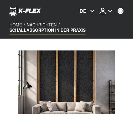
Skip
to
DE
main
content
HOME
/
NACHRICHTEN
/
SCHALLABSORPTION IN DER PRAXIS