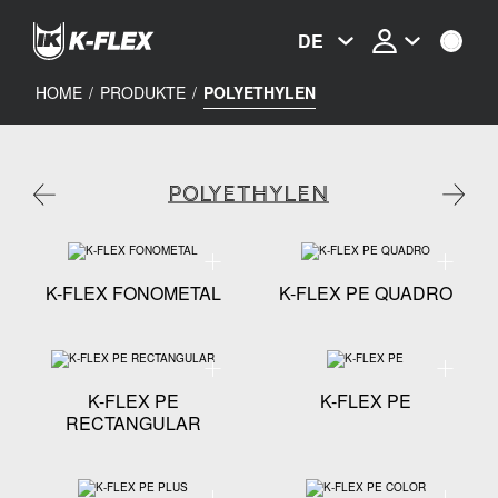
Skip
to
DE
main
content
HOME
/
PRODUKTE
/
POLYETHYLEN
POLYETHYLEN
Technische Spezifikationen - K-FLEX FONOMETAL
Technisch
K-FLEX FONOMETAL
K-FLEX PE QUADRO
Technische Spezifikationen - K-FLEX PE RECTANGUL
Technisch
K-FLEX PE
K-FLEX PE
RECTANGULAR
Technische Spezifikationen - K-FLEX PE PLUS
Technisch