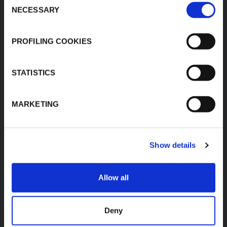
Anwendungen
88285 Bodnegg-
NECESSARY
Selection
Rotheidlen
Download-Bereich
Logistikzentrum
Produkt-Finder
Leipzig-Halle
PROFILING COOKIES
Wegastraße 8b D-06116
Kontakte
Halle (Saale)
Karriere
T: +49 7520 20593-0
STATISTICS
F: +49 7520 20593-28
sales-
E:
dach@kflex.com
MARKETING
www.kflex.com
Show details
LÄNDER-WEBSITES
ZERTIFIZIERUNGEN
Allow all
Deutschland
International
Deny
Italien