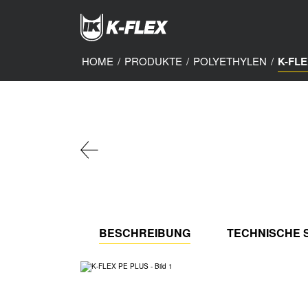
Skip
to
main
content
HOME
/
PRODUKTE
/
POLYETHYLEN
/
K-FLE
BESCHREIBUNG
TECHNISCHE S