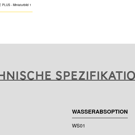
K-FLEX PE PLUS i
Isolierschlauch a
einer verbesserte
Produkt erfüllt d
Bezug auf das Br
hnische Spezifikati
WASSERABSOPTION
WS01