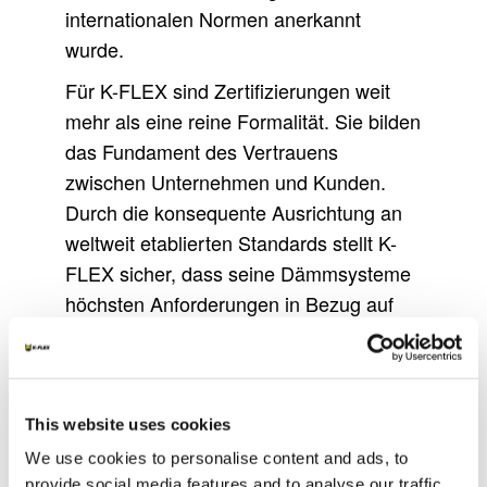
internationalen Normen anerkannt
wurde.
Für K-FLEX sind Zertifizierungen weit
mehr als eine reine Formalität. Sie bilden
das Fundament des Vertrauens
zwischen Unternehmen und Kunden.
Durch die konsequente Ausrichtung an
weltweit etablierten Standards stellt K-
FLEX sicher, dass seine Dämmsysteme
höchsten Anforderungen in Bezug auf
Brandschutz, Umweltverträglichkeit,
Langlebigkeit und Energieeffizienz
gerecht werden. Jede Zertifizierung ist
Ausdruck unseres kontinuierlichen
This website uses cookies
Engagements für Innovation und
We use cookies to personalise content and ads, to
Zuverlässigkeit in den
provide social media features and to analyse our traffic.