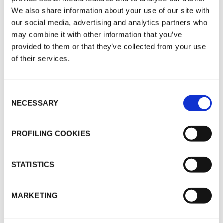
We also share information about your use of our site with
unterschiedlichsten
our social media, advertising and analytics partners who
Anwendungsbereichen.
may combine it with other information that you’ve
Auch für Planer, Ingenieure und
provided to them or that they’ve collected from your use
Fachverarbeiter schaffen Zertifizierungen
of their services.
spürbare Vorteile: Die Entscheidung für
zertifizierte Materialien reduziert
Consent
Unsicherheiten, gewährleistet
NECESSARY
Selection
Normenkonformität und garantiert eine
langfristige Systemleistung. In der Praxis
PROFILING COOKIES
bedeutet dies: geringere Risiken, höhere
Kundenzufriedenheit und messbare
STATISTICS
Energieeinsparungen über den
gesamten Lebenszyklus einer Anlage
MARKETING
hinweg.
K-FLEX investiert kontinuierlich in