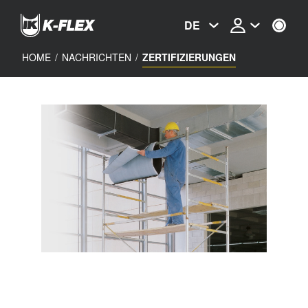
Skip
to
DE
main
content
HOME
/
NACHRICHTEN
/
ZERTIFIZIERUNGEN