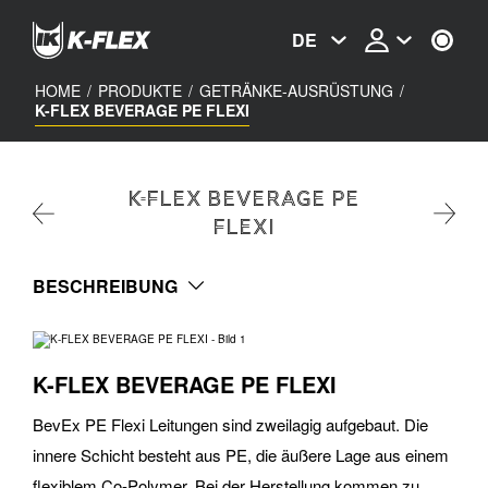
Skip
to
DE
main
content
HOME
/
PRODUKTE
/
GETRÄNKE-AUSRÜSTUNG
/
K-FLEX BEVERAGE PE FLEXI
K-FLEX BEVERAGE PE
FLEXI
BESCHREIBUNG
K-FLEX BEVERAGE PE FLEXI
BevEx PE Flexi Leitungen sind zweilagig aufgebaut. Die
innere Schicht besteht aus PE, die äußere Lage aus einem
flexiblem Co-Polymer. Bei der Herstellung kommen zu