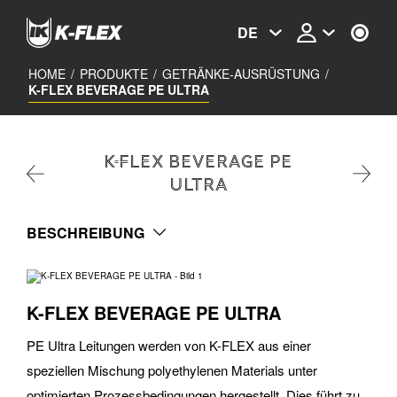
Skip
to
DE
main
content
HOME
/
PRODUKTE
/
GETRÄNKE-AUSRÜSTUNG
/
K-FLEX BEVERAGE PE ULTRA
K-FLEX BEVERAGE PE
ULTRA
BESCHREIBUNG
K-FLEX BEVERAGE PE ULTRA
PE Ultra Leitungen werden von K-FLEX aus einer
speziellen Mischung polyethylenen Materials unter
optimierten Prozessbedingungen hergestellt. Dies führt zu