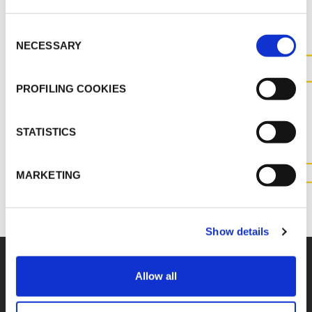
Consent
NECESSARY
Selection
KONTAKTIEREN SIE UNS FÜR
PROFILING COOKIES
WEITERE INFORMATIONEN
ZU DIESEM PRODUKT
STATISTICS
MARKETING
KONTAKT
Show details
Allow all
Zubehör