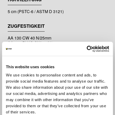
5 cm (PSTC-6 / ASTM D 3121)
ZUGFESTIGKEIT
AA 130 CW 40 N/25mm
AA 130 PLUS CW 45 N/25mm
AA 140 CW 55 N/25mm
AA 150 CW 75 N/25mm
(PSTC-131 / ASTM D 3759)
This website uses cookies
DICKEN
We use cookies to personalise content and ads, to
provide social media features and to analyse our traffic.
25 - 30 - 40 - 50 Micron
We also share information about your use of our site with
our social media, advertising and analytics partners who
GESAMT-DICKE
may combine it with other information that you’ve
provided to them or that they’ve collected from your use
AA 130 CW 87 Micron
of their services.