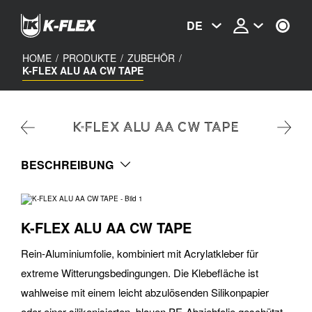
Skip
to
DE
main
content
HOME
/
PRODUKTE
/
ZUBEHÖR
/
K-FLEX ALU AA CW TAPE
K-FLEX ALU AA CW TAPE
BESCHREIBUNG
K-FLEX ALU AA CW TAPE
Rein-Aluminiumfolie, kombiniert mit Acrylatkleber für
extreme Witterungsbedingungen. Die Klebefläche ist
wahlweise mit einem leicht abzulösenden Silikonpapier
oder einer silikonisierten, blauen PE-Abziehfolie geschützt.