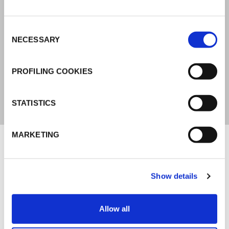
AA 130 PLUS CW 92 Micron
AA 140 CW 102 Micron
AA 150 CW 112 Micron
Consent
(PSTC-133 / ASTM D 3652)
NECESSARY
Selection
BREITE
PROFILING COOKIES
50 - 75 - 100 mm
STATISTICS
Unterlagen
MARKETING
MARKETING
Show details
K-FLEX KATALOG + PREISLISTE
K-FLEX TAPE
Allow all