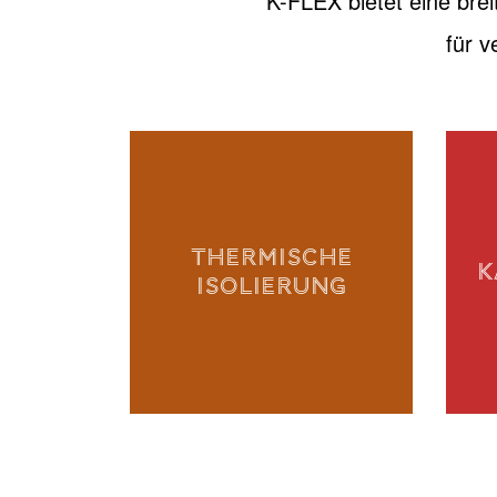
K-FLEX bietet eine brei
für 
THERMISCHE
K
ISOLIERUNG