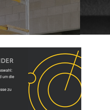
NDER
uswahl:
d um die
isse zu