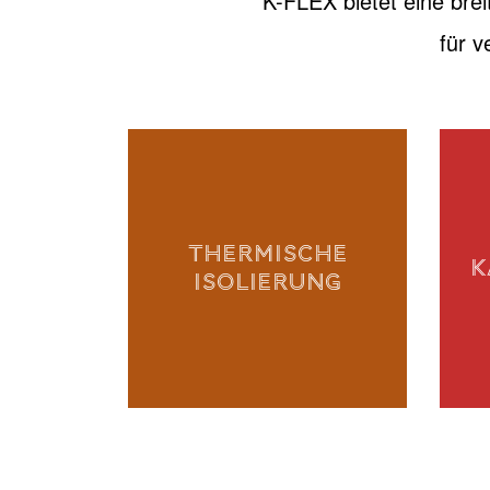
K-FLEX bietet eine brei
für 
THERMISCHE
K
ISOLIERUNG