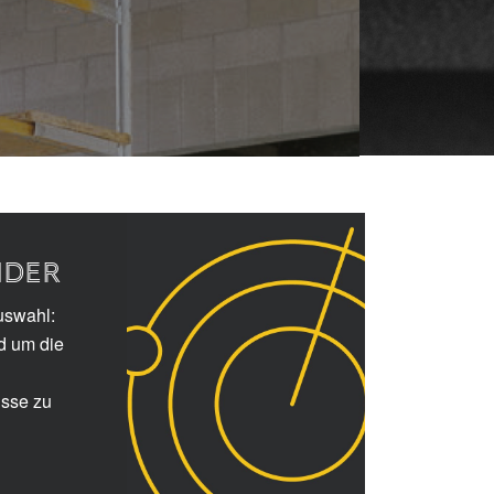
NDER
uswahl:
d um die
isse zu