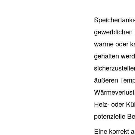
Speichertanks
gewerblichen
warme oder ka
gehalten werd
sicherzustell
äußeren Tempe
Wärmeverluste
Heiz- oder Kü
potenzielle B
Eine korrekt 