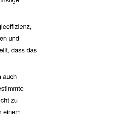
eeffizienz,
den und
llt, dass das
n auch
gestimmte
cht zu
on einem