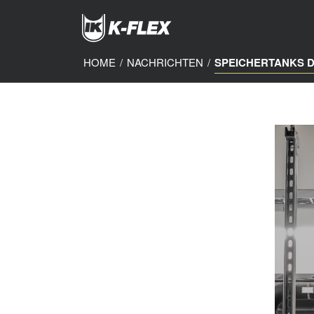
Skip
to
main
content
HOME
/
NACHRICHTEN
/
SPEICHERTANKS 