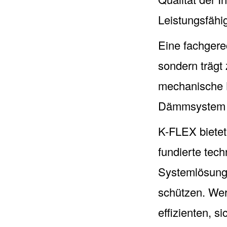
Leistungsfäh
Eine fachgere
sondern trägt
mechanische B
Dämmsystem üb
K-FLEX bietet
fundierte tec
Systemlösung
schützen. Wer
effizienten, s