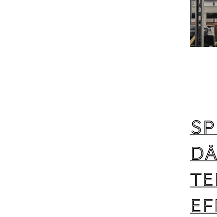
Sp
dä
Te
ef