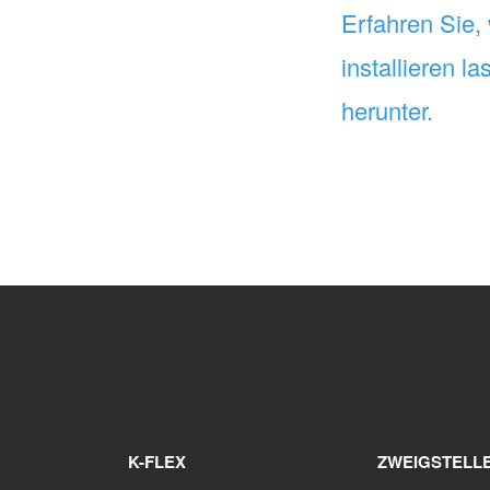
Erfahren Sie,
installieren 
herunter.
K-FLEX
ZWEIGSTELL