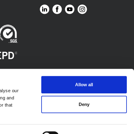
Allow all
alyse our
ing and
Deny
r that