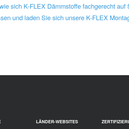
 wie sich K-FLEX Dämmstoffe fachgerecht auf 
lassen und laden Sie sich unsere K-FLEX Monta
E
LÄNDER-WEBSITES
ZERTIFIZIE