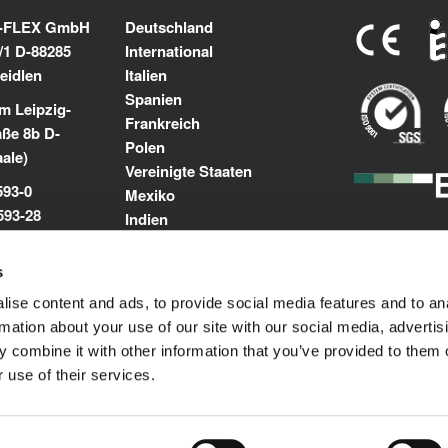
K-FLEX GmbH
Deutschland
/1 D-88285
International
eidlen
Italien
Spanien
m Leipzig-
Frankreich
aße 8b D-
Polen
aale)
Vereinigte Staaten
593-0
Mexiko
593-28
Indien
Naher Osten und Nordafrika
@kflex.com
s
m
ise content and ads, to provide social media features and to an
rmation about your use of our site with our social media, advertis
 combine it with other information that you’ve provided to them o
 use of their services.