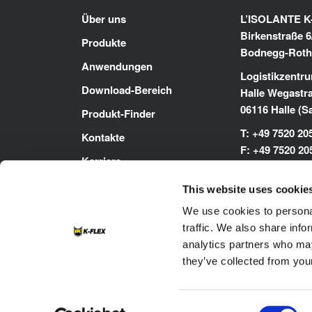
Über uns
L’ISOLANTE 
Birkenstraße 6
Produkte
Bodnegg-Roth
Anwendungen
Logistikzentru
Download-Bereich
Halle Wegastr
06116 Halle (S
Produkt-Finder
T: +49 7520 20
Kontakte
F: +49 7520 20
Karriere
E:
sales-dach
This website uses cookie
www.kflex.co
We use cookies to personal
traffic. We also share info
analytics partners who may
they’ve collected from your
Consent