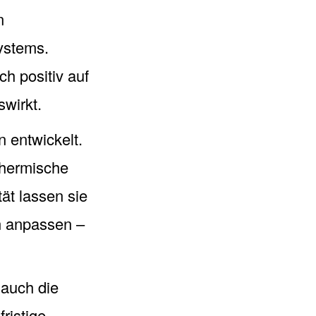
n
ystems.
ch positiv auf
swirkt.
 entwickelt.
thermische
tät lassen sie
n anpassen –
 auch die
fristige