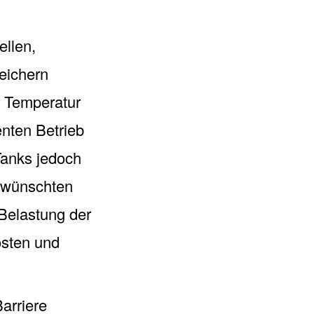
ellen,
eichern
n Temperatur
nten Betrieb
Tanks jedoch
erwünschten
 Belastung der
osten und
arriere