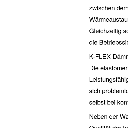
zwischen dem
Wärmeaustaus
Gleichzeitig s
die Betriebss
K-FLEX Dämmst
Die elastomer
Leistungsfähig
sich probleml
selbst bei ko
Neben der Wahl
Qualität der I