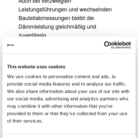
Auch bei verzweigten
Leistungsführungen und wechselnden
Bauteilabmessungen bleibt die
Dämmleistung gleichmäßig und
zuverlässig.
Neben der thermischen Wirkung
übernimmt FEF auch eine wichtige
schutztechnische Funktion. Indem
This website uses cookies
Oberflächentemperaturen über dem
We use cookies to personalise content and ads, to
Taupunkt gehalten werden, verhindert
provide social media features and to analyse our traffic.
die Dämmung die Bildung von
We also share information about your use of our site with
Kondensat. Dadurch werden Korrosion,
our social media, advertising and analytics partners who
Materialabbau und
may combine it with other information that you’ve
provided to them or that they’ve collected from your use
Funktionsbeeinträchtigungen vermieden,
of their services.
was die Lebensdauer der gedämmten
Komponenten verlängert und die