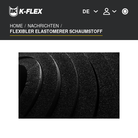
Skip
to
DE
main
content
HOME
/
NACHRICHTEN
/
FLEXIBLER ELASTOMERER SCHAUMSTOFF