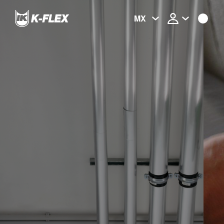
Skip
to
MX
main
content