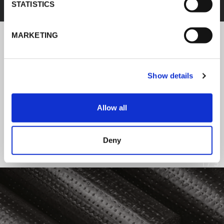
STATISTICS
MARKETING
NOTICIAS DE K-FLEX
Show details
Siga las noticias sobre los últimos
productos e instalaciones de K-FLEX.
Allow all
LEER TODAS LAS NOTICIAS
Deny
1
/
3