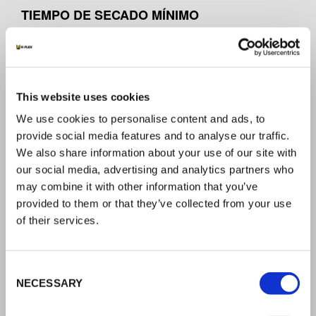
TIEMPO DE SECADO MÍNIMO
5 - 10 minutos en condiciones normales. El secado
puede acelerarse utilizando ventilación forzada y/o
calor.
This website uses cookies
LÍMITE DE TEMPERATURA SUPERFICIAL
We use cookies to personalise content and ads, to
ALTA
provide social media features and to analyse our traffic.
We also share information about your use of our site with
220°F (104°C) para costuras y juntas de aislamiento
our social media, advertising and analytics partners who
de tuberías.
may combine it with other information that you’ve
200°F (93°C) para láminas de unión completa.
provided to them or that they’ve collected from your use
of their services.
CLASIFICACIONES DE CARGA
Adhesive NOS. Flammable Liquid 4620 Sub 5, Class
Consent
60, UN 1133, IMDG class 3.1
NECESSARY
Selection
PG:11 (packaging group II)