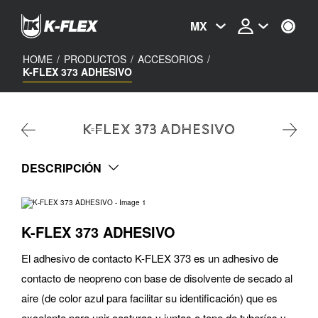
Skip
to
MX
main
content
HOME
/
PRODUCTOS
/
ACCESORIOS
/
K-FLEX 373 ADHESIVO
K-FLEX 373 ADHESIVO
DESCRIPCIÓN
K-FLEX 373 ADHESIVO
El adhesivo de contacto K-FLEX 373 es un adhesivo de
contacto de neopreno con base de disolvente de secado al
aire (de color azul para facilitar su identificación) que es
excelente para unir costuras y juntas a tope de tuberías y