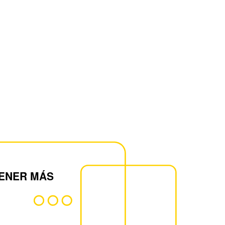
s propiedades físicas clave del
robados por Factory Mutual.
ENER MÁS