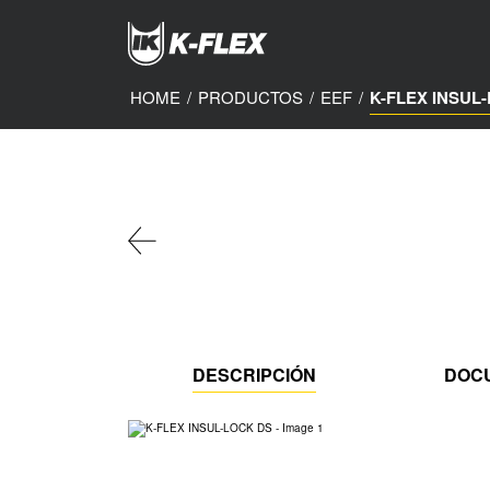
Skip
to
main
content
HOME
/
PRODUCTOS
/
EEF
/
K-FLEX INSUL
DESCRIPCIÓN
DOC