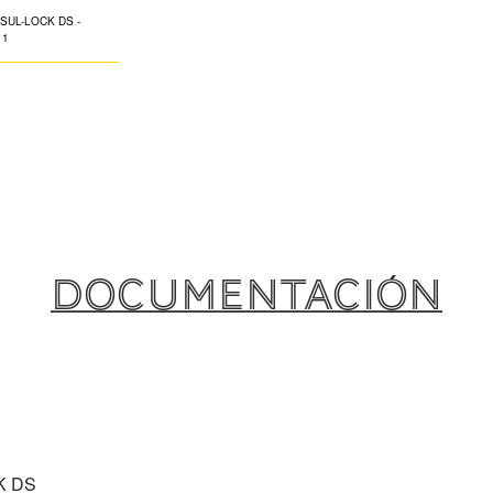
K-FLEX INSUL-LO
cedúla cerrada a
elastómero flexib
precortado con un
adhesivo acrílico
presión con cañam
de la costura y un
superposición de
duplicar costura 
DOCUMENTACIÓN
como es libre d
formaldehído y fi
registrado por la
producto proporc
contra el moho, h
certificación U
K DS