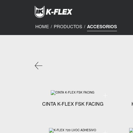
Skip
to
main
content
HOME
/
PRODUCTOS
/
ACCESORIOS
Especificaciones t
CINTA K-FLEX FSK FACING
Especificaciones t