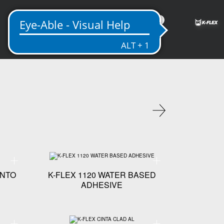
MX
Especificaciones técnicas - K-FLEX 374 RECUBRIMIENTO
Especificaciones técnicas
ENTO
K-FLEX 1120 WATER BASED
ADHESIVE
 ADHESIVA
Especificaciones técnicas - K-FLEX CLAD AL CHAQUETAS
Especificaciones técnicas 