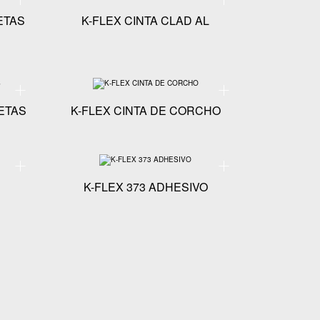
ETAS
K-FLEX CINTA CLAD AL
Especificaciones técnicas - K-FLEX CLAD WT CHAQUETAS
Especificaciones técnicas
ETAS
K-FLEX CINTA DE CORCHO
Especificaciones técnicas - K-FLEX TITAN TAPE
Especificaciones técnicas 
K-FLEX 373 ADHESIVO