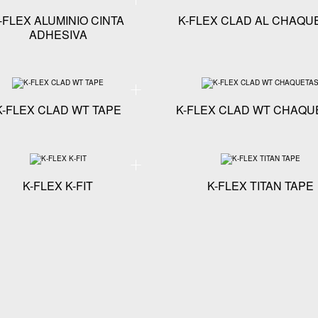
-FLEX ALUMINIO CINTA
K-FLEX CLAD AL CHAQU
ADHESIVA
técnicas - K-FLEX CLAD IN CHAQUETAS
Especificaciones técnicas - K-FLEX CLAD WT TAPE
K-FLEX CLAD WT TAPE
K-FLEX CLAD WT CHAQU
écnicas - K-FLEX CINTA DE ESPUMA
Especificaciones técnicas - K-FLEX K-FIT
K-FLEX K-FIT
K-FLEX TITAN TAPE
écnicas - K-FLEX 620 ADESIVO