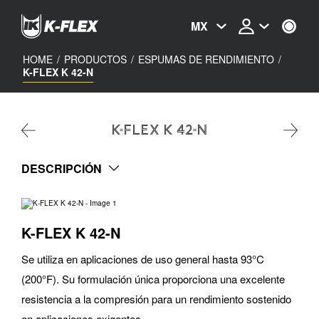
Skip
to
MX
main
content
HOME
/
PRODUCTOS
/
ESPUMAS DE RENDIMIENTO
/
K-FLEX K 42-N
K-FLEX K 42-N
DESCRIPCIÓN
K-FLEX K 42-N
Se utiliza en aplicaciones de uso general hasta 93°C
(200°F). Su formulación única proporciona una excelente
resistencia a la compresión para un rendimiento sostenido
en aplicaciones exigentes.