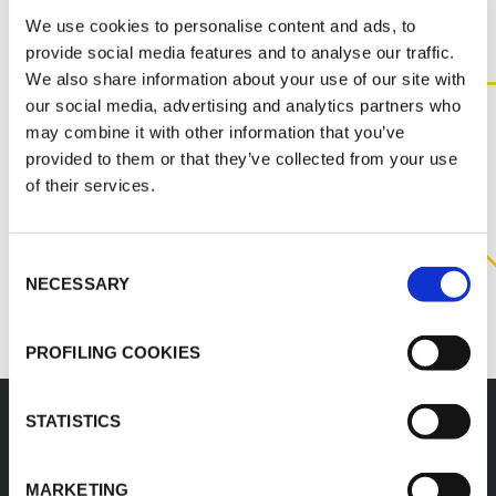
We use cookies to personalise content and ads, to
provide social media features and to analyse our traffic.
PÓNGASE EN CONTACTO
We also share information about your use of our site with
our social media, advertising and analytics partners who
CON NOSOTROS PARA
may combine it with other information that you’ve
OBTENER MÁS
provided to them or that they’ve collected from your use
INFORMACIÓN SOBRE ESTE
of their services.
PRODUCTO
Consent
NECESSARY
CONTACTE CON NOSOTROS
Selection
PROFILING COOKIES
STATISTICS
MARKETING