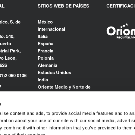
AL
SITIOS WEB DE PAÍSES
CERTIFICAC
ico, S. de
México
Internacional
o. 540,
Italia
uerto
España
rial Park,
Francia
o Leon,
Polonia
6626
Alemania
Estados Unidos
81)2 060 0136
India
m
Oriente Medio y Norte de
África
s
ise content and ads, to provide social media features and to an
rmation about your use of our site with our social media, advertis
 combine it with other information that you’ve provided to them o
 use of their services.