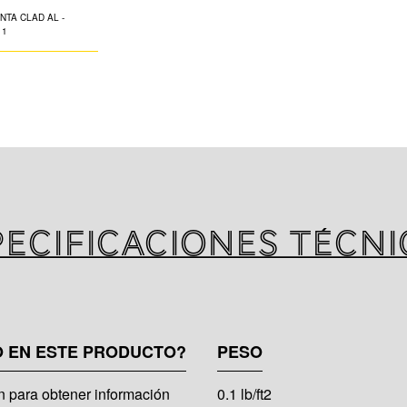
La cinta K-FLEX®
laminado de vari
papel de aluminio
protectora de pol
adhesivo a base 
firmemente y for
pecificaciones técni
O EN ESTE PRODUCTO?
PESO
 para obtener información
0.1 lb/ft2