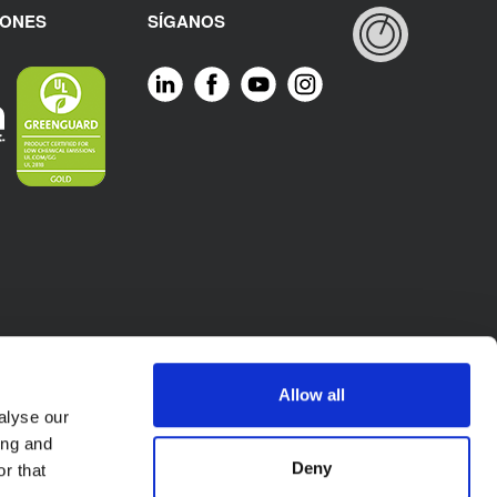
IONES
SÍGANOS
Allow all
alyse our
ing and
Deny
r that