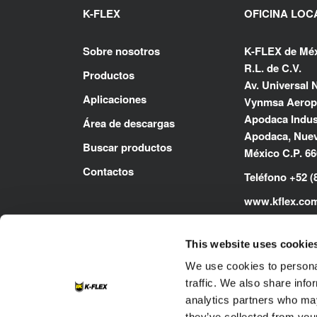
K-FLEX
OFICINA LOC
Sobre nosotros
K-FLEX de Méx
R.L. de C.V.
Productos
Av. Universal N
Aplicaciones
Vynmsa Aerop
Apodaca Indust
Área de descargas
Apodaca, Nuev
Buscar productos
México C.P. 6
Contactos
Teléfono +52 (
www.kflex.co
This website uses cookie
We use cookies to personal
traffic. We also share info
analytics partners who may
they’ve collected from your