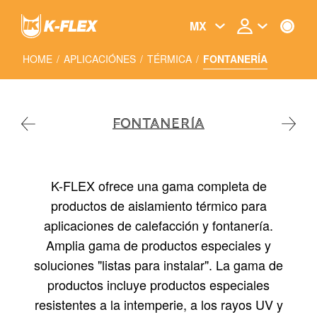
Skip
to
MX
main
content
HOME
/
APLICACIÓNES
/
TÉRMICA
/
FONTANERÍA
FONTANERÍA
K-FLEX ofrece una gama completa de
productos de aislamiento térmico para
aplicaciones de calefacción y fontanería.
Amplia gama de productos especiales y
soluciones "listas para instalar". La gama de
productos incluye productos especiales
resistentes a la intemperie, a los rayos UV y