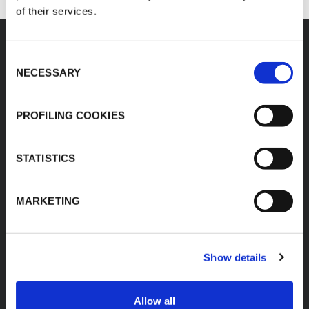
of their services.
Consent
NECESSARY
Selection
K-FLEX
OFICINA LOCAL
PROFILING COOKIES
K-FLEX de México, S.
Sobre nosotros
de R.L. de C.V.
Productos
Av. Universal No. 540,
STATISTICS
Aplicaciones
Vynmsa Aeropuerto
Apodaca Industrial
Área de descargas
Park,
Buscar productos
MARKETING
Apodaca, Nuevo Leon,
México C.P. 66626
Contactos
Teléfono +52 (81)2 060
0136
Show details
www.kflex.com
Allow all