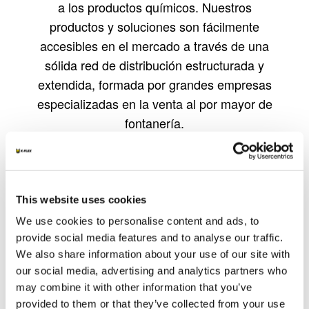
a los productos químicos. Nuestros
productos y soluciones son fácilmente
accesibles en el mercado a través de una
sólida red de distribución estructurada y
extendida, formada por grandes empresas
especializadas en la venta al por mayor de
fontanería.
Especificaciones técnicas - K-FLEX CLAD AL
Especific
K-FLEX CLAD AL
K-FLEX PE
This website uses cookies
We use cookies to personalise content and ads, to
provide social media features and to analyse our traffic.
Especificaciones técnicas - K-FLEX HT
Especific
We also share information about your use of our site with
K-FLEX HT
K-FLEX TITAN
our social media, advertising and analytics partners who
may combine it with other information that you’ve
provided to them or that they’ve collected from your use