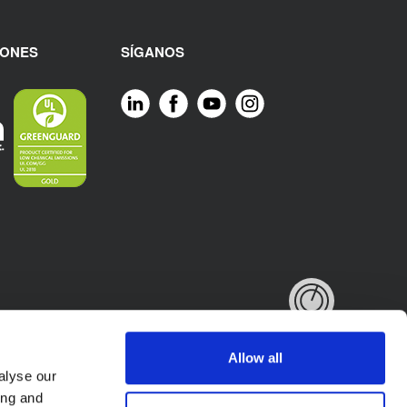
IONES
SÍGANOS
Allow all
alyse our
ing and