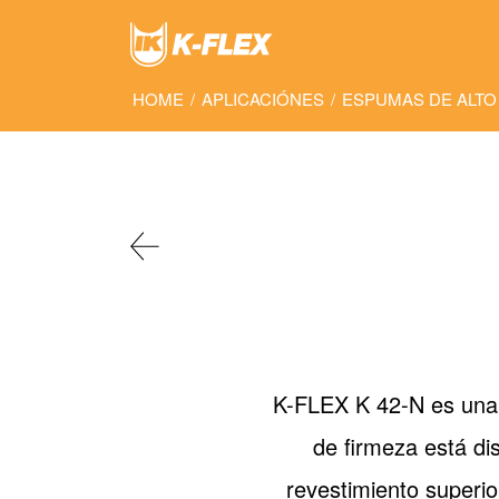
Skip
to
main
content
HOME
/
APLICACIÓNES
/
ESPUMAS DE ALTO
K-FLEX K 42-N es una
de firmeza está d
revestimiento superi