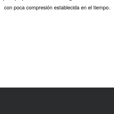
con poca compresión establecida en el tiempo.
cnicas - K-FLEX K 42-N