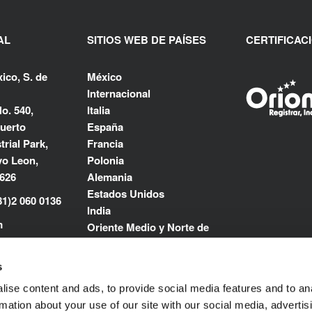
AL
SITIOS WEB DE PAÍSES
CERTIFICAC
ico, S. de
México
Internacional
o. 540,
Italia
uerto
España
rial Park,
Francia
o Leon,
Polonia
6626
Alemania
Estados Unidos
81)2 060 0136
India
m
Oriente Medio y Norte de
África
s
ise content and ads, to provide social media features and to an
rmation about your use of our site with our social media, advertis