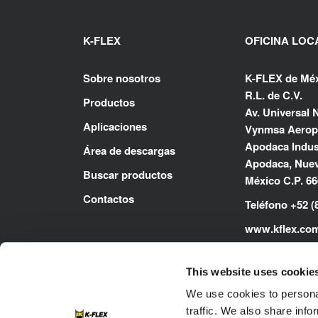
K-FLEX
OFICINA LOC
Sobre nosotros
K-FLEX de Méx
R.L. de C.V.
Productos
Av. Universal N
Aplicaciones
Vynmsa Aerop
Apodaca Indust
Área de descargas
Apodaca, Nuev
Buscar productos
México C.P. 6
Contactos
Teléfono +52 (
www.kflex.co
This website uses cookie
We use cookies to personal
traffic. We also share info