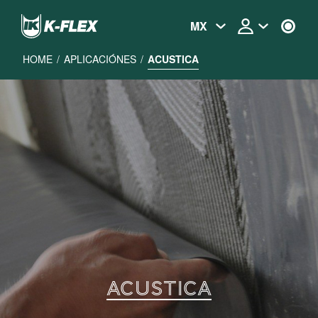
Skip
to
MX
main
content
HOME
/
APLICACIÓNES
/
ACUSTICA
ACUSTICA