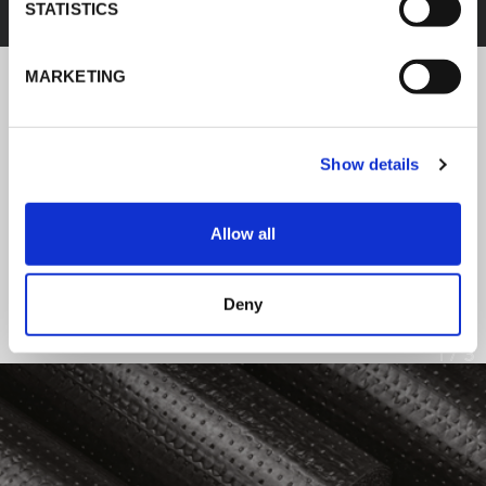
STATISTICS
MARKETING
NOTICIAS DE K-FLEX
Show details
Siga las noticias sobre los últimos
productos e instalaciones de K-FLEX.
Allow all
LEER TODAS LAS NOTICIAS
Deny
1
/
3