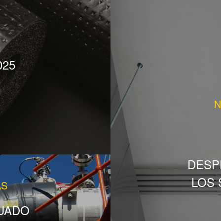
025
N
DESP
LOS 
AS
UADO