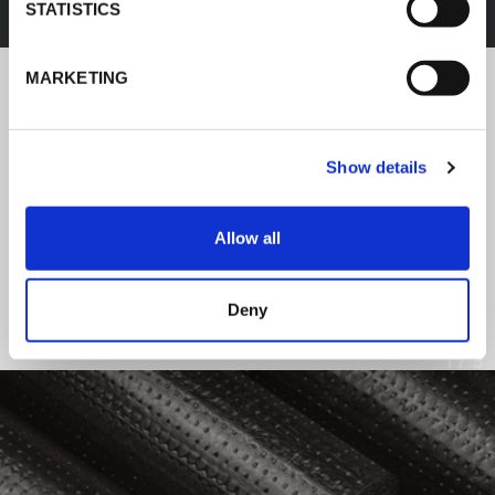
STATISTICS
MARKETING
NOTICIAS DE K-FLEX
Show details
Siga las noticias sobre los últimos
productos e instalaciones de K-FLEX.
Allow all
LEER TODAS LAS NOTICIAS
Deny
1
/
3