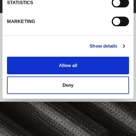
STATISTICS
MARKETING
NOTICIAS DE K-FLEX
Show details
Siga las noticias sobre los últimos
productos e instalaciones de K-FLEX.
Allow all
LEER TODAS LAS NOTICIAS
Deny
1
/
3