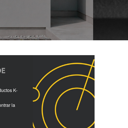
DE
ductos K-
ntrar la