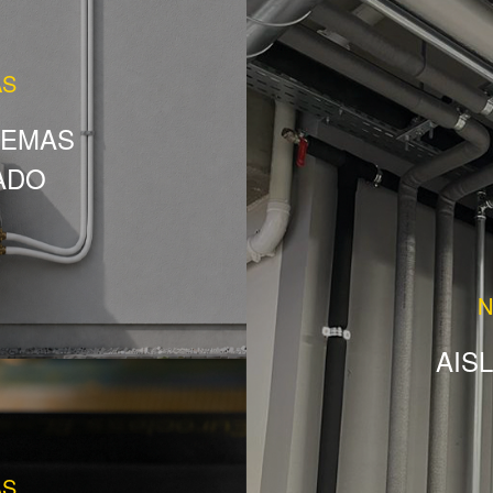
AS
TEMAS
ADO
N
AIS
AS