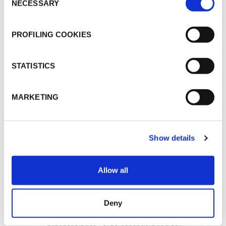
NECESSARY
Selection
MARKETING
K-FLEX CATÁLOGO + LISTA DE PRECIOS -
PROFILING COOKIES
JUNIO 2026.3°
STATISTICS
MSDS
K-FLEX K-414_SS_SPA_1038105.pdf
MARKETING
Show details
OTROS DOCUMENTOS
Allow all
Deny