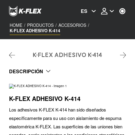
Skip
to
ES
main
content
HOME
/
PRODUCTOS
/
ACCESORIOS
/
K-FLEX ADHESIVO K-414
K-FLEX ADHESIVO K-414
DESCRIPCIÓN
K-FLEX ADHESIVO K-414
Los adhesivos K-FLEX K-414 han sido diseñados
específicamente para su uso con aislamiento de espuma
elastomérica K-FLEX. Las superficies de las uniones bien
pegadas, serán resistentes a las condiciones atmosféricas,