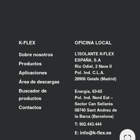
K-FLEX
OFICINA LOCAL
L’ISOLANTE K-FLEX
Sobre nosotros
ESPAÑA, S.A
Productos
Río Odiel, 2 Nave II
Aplicaciones
Pol. Ind. C.L.A.
28906 Getafe (Madrid)
Área de descargas
Buscador de
Energía, 63-65
Pol. Ind. Nord Est –
productos
Sector Can Sellarès
Contactos
08740 Sant Andreu de
la Barca (Barcelona)
T: 902.443.444
info@k-flex.es
E: