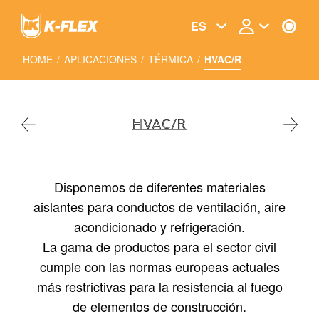
Skip
to
ES
main
content
HOME
/
APLICACIONES
/
TÉRMICA
/
HVAC/R
HVAC/R
Disponemos de diferentes materiales
aislantes para conductos de ventilación, aire
acondicionado y refrigeración.
La gama de productos para el sector civil
cumple con las normas europeas actuales
más restrictivas para la resistencia al fuego
de elementos de construcción.