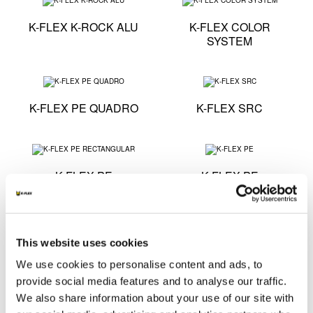
Especificaciones técnicas - K-FLEX K-ROCK ALU
Especific
K-FLEX K-ROCK ALU
K-FLEX COLOR
SYSTEM
Especificaciones técnicas - K-FLEX PE QUADRO
Especific
K-FLEX PE QUADRO
K-FLEX SRC
Especificaciones técnicas - K-FLEX PE RECTANGULA
Especific
K-FLEX PE
K-FLEX PE
RECTANGULAR
Especificaciones técnicas - K-FLEX S2
Especific
This website uses cookies
K-FLEX S2
K-FLEX ST ALU
We use cookies to personalise content and ads, to
provide social media features and to analyse our traffic.
We also share information about your use of our site with
Especificaciones técnicas - K-FLEX ECO ALU
Especific