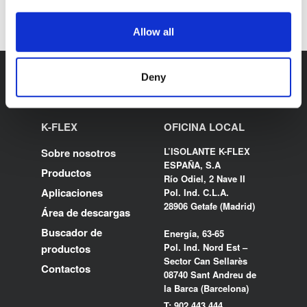
Allow all
Deny
K-FLEX
OFICINA LOCAL
L’ISOLANTE K-FLEX
Sobre nosotros
ESPAÑA, S.A
Productos
Río Odiel, 2 Nave II
Aplicaciones
Pol. Ind. C.L.A.
28906 Getafe (Madrid)
Área de descargas
Buscador de
Energía, 63-65
Pol. Ind. Nord Est –
productos
Sector Can Sellarès
Contactos
08740 Sant Andreu de
la Barca (Barcelona)
T: 902.443.444