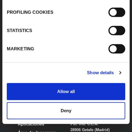
PROFILING COOKIES
K-FLEX BEVERAGE
OETIKER CLIPS
STATISTICS
MARKETING
Show details
Allow all
K-FLEX
OFICINA LOCAL
L’ISOLANTE K-FLEX
Sobre nosotros
Deny
ESPAÑA, S.A
Productos
Río Odiel, 2 Nave II
Aplicaciones
Pol. Ind. C.L.A.
28906 Getafe (Madrid)