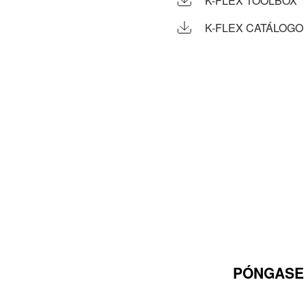
K-FLEX TOOLBOX
K-FLEX CATÁLOGO +
PÓNGASE