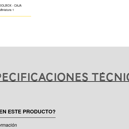
K-FLEX se compl
accesorios juego
específicamente p
CONTENIDO: Estu
cuchillos, Piedra 
de repuesto, Plant
pecificaciones técni
 EN ESTE PRODUCTO?
ormación