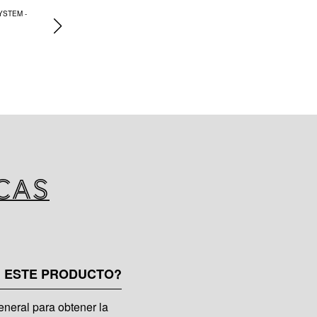
lula cerrara, con recubrimiento
 en colores negro o plateado.
cas
N ESTE PRODUCTO?
neral para obtener la