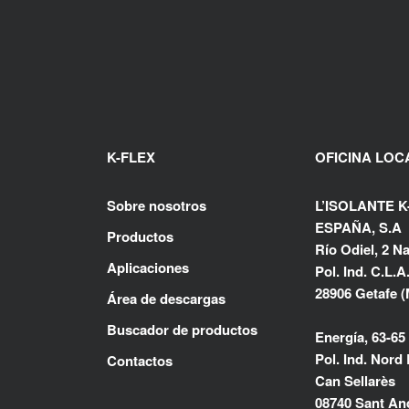
K-FLEX
OFICINA LOC
Sobre nosotros
L’ISOLANTE K
ESPAÑA, S.A
Productos
Río Odiel, 2 Na
Aplicaciones
Pol. Ind. C.L.A
28906 Getafe (
Área de descargas
Buscador de productos
Energía, 63-65
Pol. Ind. Nord 
Contactos
Can Sellarès
08740 Sant And