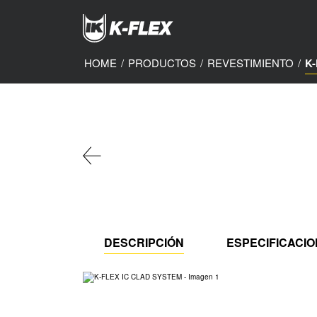
Skip
to
main
content
HOME
/
PRODUCTOS
/
REVESTIMIENTO
/
K
DESCRIPCIÓN
ESPECIFICACI