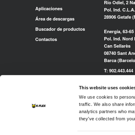
Río Odiel, 2 Na
Aplicaciones
Pol. Ind. C.L.A
28906 Getafe (
Área de descargas
Buscador de productos
Energía, 63-65
Pol. Ind. Nord 
Contactos
Can Sellarès
08740 Sant And
Barca (Barcel
T: 902.443.444
E:
info@k-flex
This website uses cookie
www.kflex.co
We use cookies to personal
traffic. We also share info
analytics partners who may
they’ve collected from your